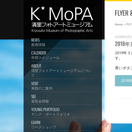
FLYER 
Home
»
FLY
2018年5月
NEWS
201
新着情報
CALENDER
2019
年間スケジュール
す。
ABOUT
青いボタ
清里フォトアートミュージアムについ
て
201
VISIT
来館のご案内
SEE
展覧会情報
YOUNG PORTFOLIO
ヤング・ポートフォリオ
LEARN
ワークショップ