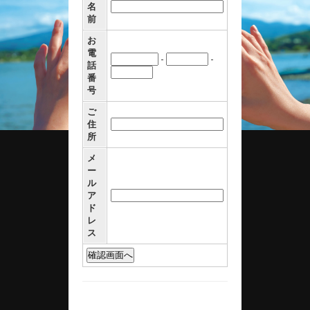
名
前
お
電
-
-
話
番
号
ご
住
所
メ
ー
ル
ア
ド
レ
ス