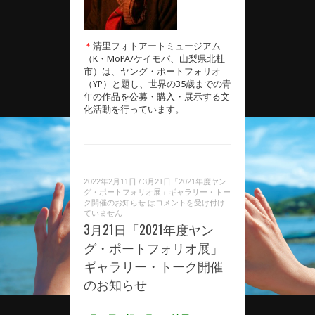
＊
清里フォトアートミュージアム
（K・MoPA/ケイモパ、山梨県北杜
市）は、ヤング・ポートフォリオ
（YP）と題し、世界の35歳までの青
年の作品を公募・購入・展示する文
化活動を行っています。
2022年2月11日
/
3月21日「2021年度ヤン
グ・ポートフォリオ展」ギャラリー・トー
ク開催のお知らせ は
コメントを受け付け
ていません
3月21日「2021年度ヤン
グ・ポートフォリオ展」
ギャラリー・トーク開催
のお知らせ