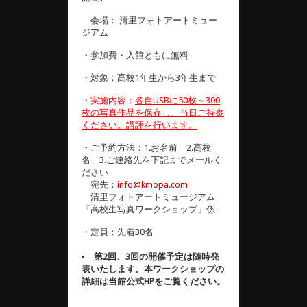
会場： 清里フォトアートミュー
ジアム
・参加費・入館ともに無料
・対象：高校1年生から3年生まで
・実施内容：
各自USBに50枚～300
枚の写真作品を保存し、当日ご持参
ください。講評を行います。
・ご予約方法：1.お名前 2.高校
名 3.ご連絡先を下記までメールく
ださい
宛先：
info@kmopa.com
清里フォトアートミュージアム
「高校生写真ワークショップ」係
・定員：先着30名
第2回、3回の開催予定は随時発
表いたします。本ワークショップの
詳細は当館公式HPをご覧ください。