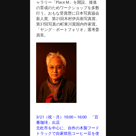
ャラリー「Place M」を開設、後進
の育成のためワークショップを多数
行う。おもな受賞歴に日本写真協会
新人賞、第21回木村伊兵衛写真賞、
第37回写真の町東川賞国内作家賞。
「ヤング・ポートフォリオ」選考委
員長。
3/21（祝・月）10:00～16:00 「百
番珈琲」出店
北杜市を中心に、自作の木製フード
トラックで自家焙煎コーヒー豆を使