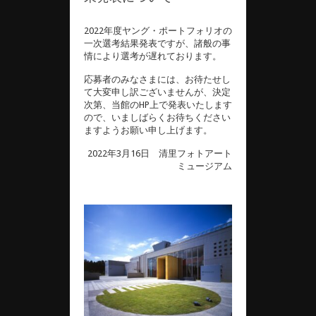
2022年度ヤング・ポートフォリオの
一次選考結果発表ですが、諸般の事
情により選考が遅れております。
応募者のみなさまには、お待たせし
て大変申し訳ございませんが、決定
次第、当館のHP上で発表いたします
ので、いましばらくお待ちください
ますようお願い申し上げます。
2022年3月16日 清里フォトアート
ミュージアム