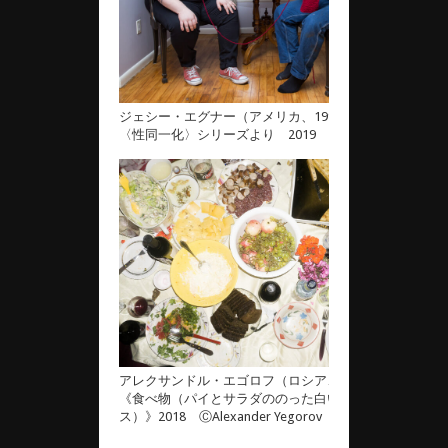
ジェシー・エグナー（アメリカ、1993）《無題》
〈性同一化〉シリーズより 2019 ⒸJesse Egner
アレクサンドル・エゴロフ（ロシア、1987）
《食べ物（パイとサラダののった白いテーブルクロ
ス）》2018 ⒸAlexander Yegorov