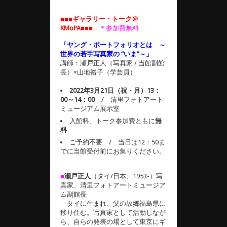
■■■ギャラリー・トーク＠
KMoPA■■■
＊参加費無料
「ヤング・ポートフォリオとは ～
世界の若手写真家の “いま”～」
講師：瀬戸正人（写真家 / 当館副館
長）×山地裕子（学芸員）
2022年3月21日（祝・月）13：
00～14：00
/ 清里フォトアート
ミュージアム展示室
入館料、トーク参加費ともに
無
料
ご予約不要 / 当日は12：50ま
でに当館受付前にお集りください。
■
瀬戸正人
（タイ/日本、1953-）写
真家、清里フォトアートミュージア
ム副館長
タイに生まれ、父の故郷福島県に
移り住む。写真家として活動しなが
ら、自らの発表の場として東京にギ