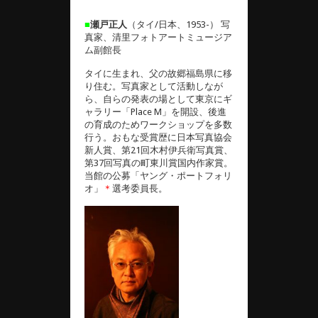
■
瀬戸正人
（タイ/日本、1953-） 写
真家、清里フォトアートミュージア
ム副館長
タイに生まれ、父の故郷福島県に移
り住む。写真家として活動しなが
ら、自らの発表の場として東京にギ
ャラリー「Place M」を開設、後進
の育成のためワークショップを多数
行う。おもな受賞歴に日本写真協会
新人賞、第21回木村伊兵衛写真賞、
第37回写真の町東川賞国内作家賞。
当館の公募「ヤング・ポートフォリ
オ」
＊
選考委員長。