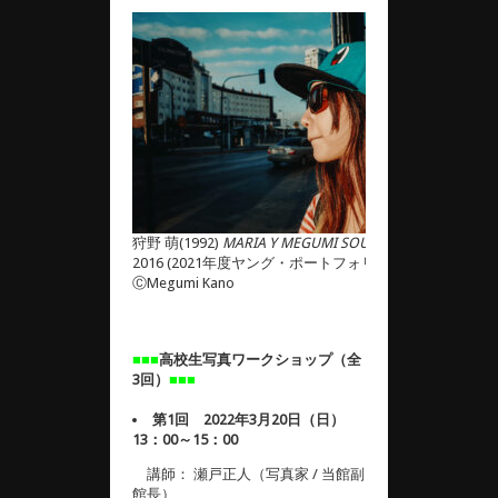
狩野 萌(1992)
MARIA Y MEGUMI SOUTH AMERICA
2016 (2021年度ヤング・ポートフォリオにて収蔵）
ⒸMegumi Kano
■■■
高校生写真ワークショップ（全
3回）
■■■
第1回 2022年3月20日（日）
13：00～15：00
講師： 瀬戸正人（写真家 / 当館副
館長）