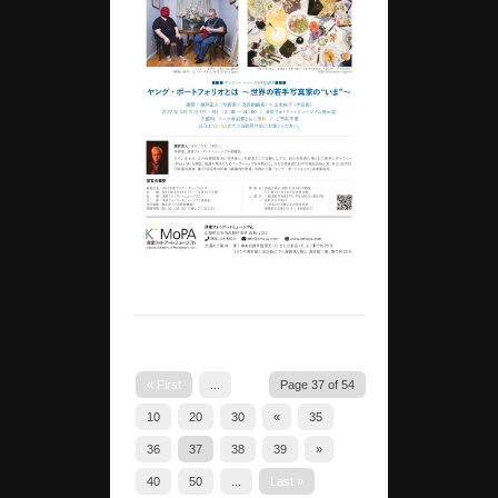
« First
...
Page 37 of 54
10
20
30
«
35
36
37
38
39
»
40
50
...
Last »