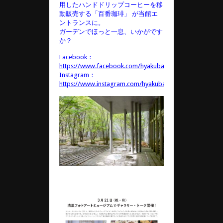
用したハンドドリップコーヒーを移
動販売する「百番珈琲」 が当館エ
ントランスに。
ガーデンでほっと一息、いかがです
か？
Facebook：
https://www.facebook.com/hyakubancoffee/
Instagram：
https://www.instagram.com/hyakubancoffee/