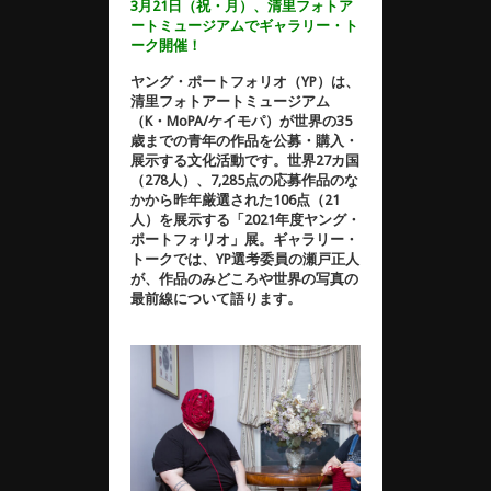
3
月21日（祝・月）、
清里フォトア
ートミュージアムでギャラリー・ト
ーク開催！
ヤング・ポートフォリオ（YP）は、
清里フォトアートミュージアム
（K・MoPA/ケイモパ）が世界の35
歳までの青年の作品を公募・購入・
展示する文化活動です。世界27カ国
（278人）、7,285点の応募作品のな
かから昨年厳選された106点（21
人）を展示する「2021年度ヤング・
ポートフォリオ」展。ギャラリー・
トークでは、YP選考委員の瀬戸正人
が、作品のみどころや世界の写真の
最前線について語ります。