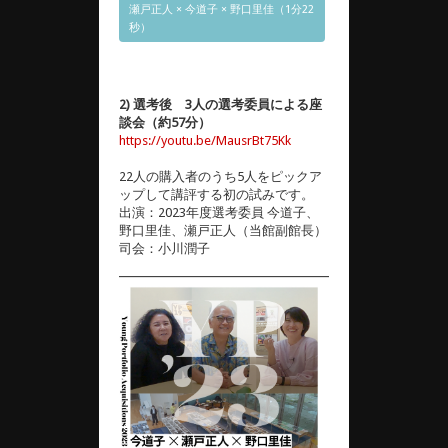
瀬戸正人 × 今道子 × 野口里佳（1分22
秒）
2) 選考後 3人の選考委員による座
談会（約57分）
https://youtu.be/MausrBt75Kk
22人の購入者のうち5人をピックア
ップして講評する初の試みです。
出演：2023年度選考委員 今道子、
野口里佳、瀬戸正人（当館副館長）
司会：小川潤子