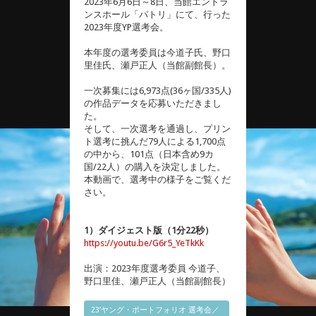
2023年6月6日～8日、当館エントラ
ンスホール「パトリ」にて、行った
2023年度YP選考会。
本年度の選考委員は今道子氏、野口
里佳氏、瀬戸正人（当館副館長）。
一次募集には6,973点(36ヶ国/335人)
の作品データを応募いただきまし
た。
そして、一次選考を通過し、プリン
ト選考に挑んだ79人による1,700点
の中から、101点（日本含め9カ
国/22人）の購入を決定しました。
本動画で、選考中の様子をご覧くだ
さい。
1）ダイジェスト版（1分22秒）
https://youtu.be/G6r5_YeTkKk
出演：2023年度選考委員 今道子、
野口里佳、瀬戸正人（当館副館長）
23’ヤング・ポートフォリオ 選考会／