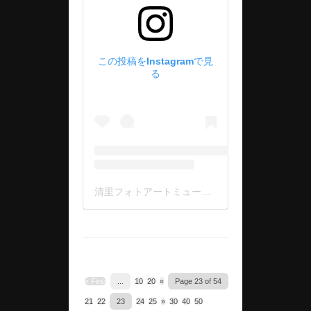
この投稿をInstagramで見
る
清里フォトアートミュージアム(@kmopa2023)がシェアした投稿
« First
...
10
20
«
Page 23 of 54
21
22
23
24
25
»
30
40
50