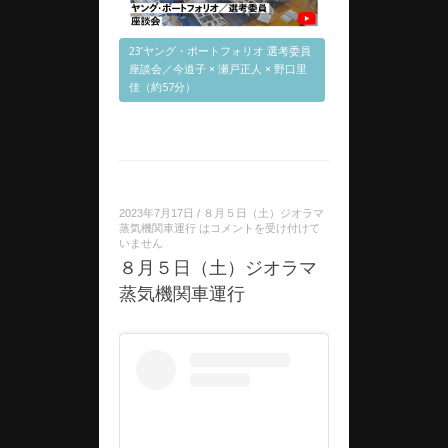
23’ヤング・ポートフォリオ 選考委員
座談会／今道子 × 瀬戸正人 × 野口里
佳（約57分）
2023年7月17日
/
８月５日（土）ジオラマ
蒸気機関車運行 は
コメントを受け付けて
いません
８月５日（土）ジオラマ
蒸気機関車運行